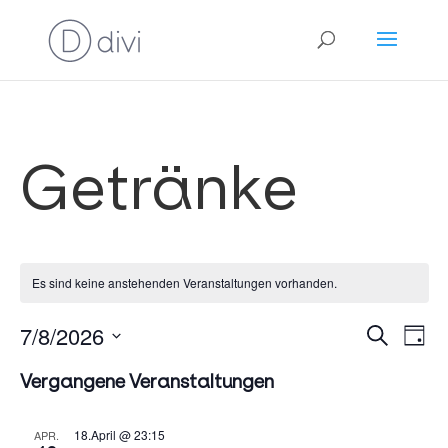
Getränke
Es sind keine anstehenden Veranstaltungen vorhanden.
Verans
Ve
7/8/2026
Suche
Tag
An
Suche
Datum
Na
und
Vergangene Veranstaltungen
wählen.
Ansich
Naviga
18.April @ 23:15
APR.