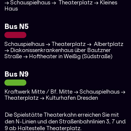
→ Schauspielhaus → Theaterplatz → Kleines
Haus
100%
100%
Bus N5
18%
18%
Schauspielhaus → Theaterplatz → Albertplatz
→ Diakonissenkrankenhaus über Bautzner
Straße → Hoftheater in Weißig (Südstraße)
100%
100%
Bus N9
18%
18%
Kraftwerk Mitte / Bf. Mitte → Schauspielhaus →
Theaterplatz → Kulturhafen Dresden
100%
100%
Die Spielstätte Theaterkahn erreichen Sie mit
den N-Linien und den Straßenbahnlinien 3, 7 und
9 ab Haltestelle Theaterplatz.