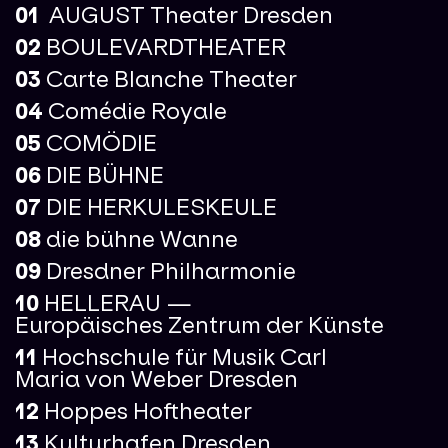
01
AUGUST Theater Dresden
02
BOULEVARDTHEATER
03
Carte Blanche Theater
04
Comédie Royale
05
COMÖDIE
06
DIE BÜHNE
07
DIE HERKULESKEULE
08
die bühne Wanne
09
Dresdner Philharmonie
10
HELLERAU —
Europäisches Zentrum der Künste
11
Hochschule für Musik Carl
Maria von Weber Dresden
12
Hoppes Hoftheater
13
Kulturhafen Dresden