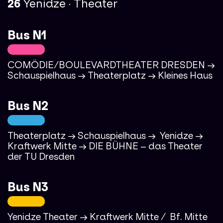
26
Yenidze · Theater
Bus N1
18%
18%
COMÖDIE/BOULEVARDTHEATER DRESDEN →
Schauspielhaus → Theaterplatz → Kleines Haus
100%
100%
Bus N2
18%
18%
Theaterplatz → Schauspielhaus → Yenidze →
Kraftwerk Mitte → DIE BÜHNE – das Theater
der TU Dresden
100%
100%
Bus N3
18%
18%
Yenidze Theater → Kraftwerk Mitte / Bf. Mitte